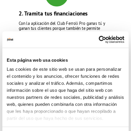
2. Tramita tus financiaciones
Con la aplicación del Club Ferroli Pro ganas tú y
ganan tus clientes porque también te permite
ofrecerles al momento la financiación que
verdaderamente necesitan:
12, 24 y 36 meses sin
intereses*
, para la compra de una amplia gama de
productos (calderas murales y de gasóleo, equipos
de aerotermia y splits de aire acondicionado
Ferroli).
Esta página web usa cookies
Las cookies de este sitio web se usan para personalizar
¡
Y sin tener que aportar un justificante de
ingresos**!
el contenido y los anuncios, ofrecer funciones de redes
sociales y analizar el tráfico. Además, compartimos
Además, tramitar esta financiación es ahora más
Te lo contamos AQUÍ >
cómodo, fácil y rápido.
información sobre el uso que haga del sitio web con
nuestros partners de redes sociales, publicidad y análisis
Para darte de alta en el servicio de financiación,
web, quienes pueden combinarla con otra información
tienes que enviarnos un mail a
appferrolipro@ferrolipro.es
con tus datos (nombre,
que les haya proporcionado o que hayan recopilado a
apellidos, localidad y teléfono) y, en breve, te
partir del uso que haya hecho de sus servicios.
llamaremos.
*Comisión de apertura financiada: 2% (12 meses), 3% (24 meses) y 4% (36 meses).